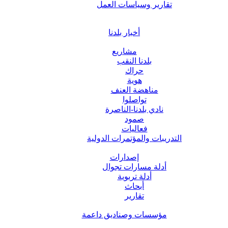
تقارير وسياسات العمل
أخبار بلدنا
مشاريع
بلدنا النقب
حراك
هوية
مناهضة العنف
تواصلوا
نادي بلدنا-الناصرة
صمود
فعاليات
التدريبات والمؤتمرات الدولية
إصدارات
أدلة مسارات تجوال
أدلة تربوية
أبحاث
تقارير
مؤسسات وصناديق داعمة