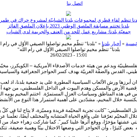
اتصل بنا
دنا تنظم لقاء قطري لمجموعات بلدنا الشبابيّة لمشروع حراك في طمر
بلدنا تختتم مسابقة الملصق الوطني 2023 بإعلان الملصق الفائز
جمعيّة بلدنا: مشاريع عمل للحد من العنف والجريمة لدى الشباب
ئيسية
»
أخبار بلدنا
» "بلدنا" تنظّم مخيم تواصلوا الصيفي الأوّل في رام ال
"بلدنا" تنظّم مخيم تواصلوا الصيفي الأوّل في رام الله
26/02/2023 - 15:01
لسطينيّة وبدعم من هيئة خدمات الأصدقاء الأمريكية – الكويكرز، مخيّم 
ان أبرزها ورش الألعاب السياسية المطورة على يد جمعية بلدنا، اذ لع
ية الأرض والمسكن وهدم البيوت في الداخل الفلسطيني، من جهة أخرى نُ
س في هذه المناطق وسياسات العزل المستمرّة. اختتم المخيم يومه الث
كتسبة خلال المخيم، مشدّدين على أهمية استمرار هذا النوع من الأنشط
الفلسطيني: "كانت تجربة المخيّمة فريدة ومميّزة، لا يتاح لنا في كل
ل المخيّم تعرّفنا على واقع الحياة المتشابه والمختلف أيضًا، تعلّمنا
التي عشتها مؤخرًا، ووقع أثرها علينا كبير". كما شاركت زهراء حماد من
عض كثيرًا ، وأن الحواجز التي وضعها الاحتلال بينّا وهمية ضعيفة، تتك