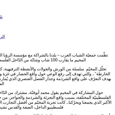
بل
الر
نظّمت جمعيّة الشباب العرب – بلدنا بالشراكة مع مؤسسة الرؤيا الف
المخيم ما يقارب 100 شاب وشابّة من الدّاخل الفلسطيني، القدس والضفّة الغربيّة بهدف كسر الحواجز الجغرافية والسياسية المفروضة وتعزيز التواصل بين الشباب الفلسطيني.
تخلّل المخيّم سلسلة من الورش والجولات والأنشطة الترفيهية، ك
الخارطة" ، والتي تهدف إلى رفع الوعي حول واقع الحصار في غزة وقض
بهدف التعرّف على واقع الشرذمة وجدار الفصل العنصري الذي يُمار
الم
حول المشاركة في المخيم يقول محمد أبوفنّة، مشترك من الدّاخل 
الفلسطينيّة المختلفة، بسبب واقع التجزئة والشرذمة والحواجز. من خلا
الأكبر الذي يجمعنا ويحرّكنا.. كانت تجربة المخيّم من أفضل التجارب 
فلسطينيو الداخل، الضفة والقدس نشبه ب