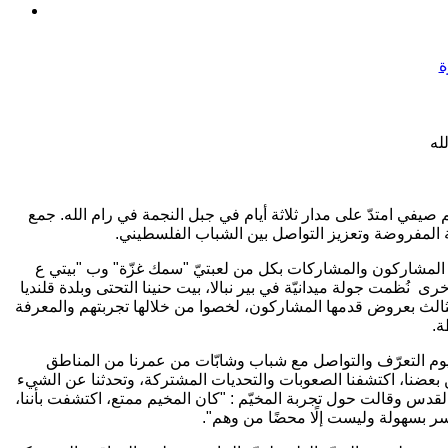
ة
له
صيفي امتدّ على مدار ثلاثة أيام في جبل النجمة في رام الله. جمع
ب المشاركون والمشاركات بكل من لعبتيّ "سمك غزّة" وب "بيتي ع
ظمت جولة ميدانيّة في بير نبالا، بيت حنينا التحتى وبلدة قلنديا
الث بعروض قدمها المشاركون، لخصوا من خلالها تجربتهم والمعرفة
ة.
ّ يوم التعرّف والتواصل مع شباب وشابّات من عمرنا من المناطق
 عن بعضنا، اكتشفنا الصعوبات والتحديات المشتركة، وتحدثنا عن الشيء
 القدس وقالت حول تجربة المخيّم : "كان المخيم ممتع، اكتشفت بأننا،
سر بسهولة وليست إلًا محضًا من وهم".