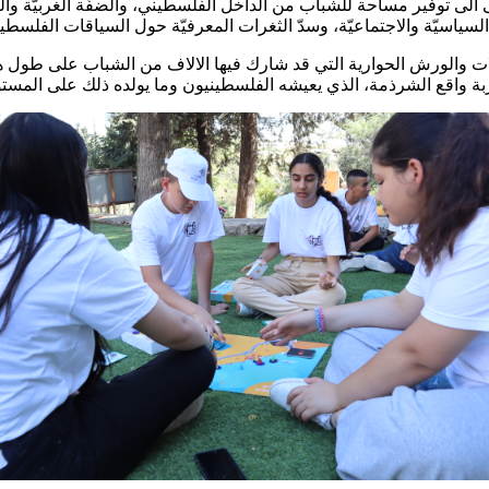
 توفير مساحة للشباب من الداخل الفلسطيني، والضفّة الغربيّة والقد
لسياسيّة والاجتماعيّة، وسدّ الثغرات المعرفيّة حول السياقات الفلسطيني
 والورش الحوارية التي قد شارك فيها الالاف من الشباب على طول هذه 
ة واقع الشرذمة، الذي يعيشه الفلسطينيون وما يولده ذلك على المست