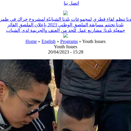
اتصل بنا
دنا تنظم لقاء قطري لمجموعات بلدنا الشبابيّة لمشروع حراك في طمر
بلدنا تختتم مسابقة الملصق الوطني 2023 بإعلان الملصق الفائز
جمعيّة بلدنا: مشاريع عمل للحد من العنف والجريمة لدى الشباب
Home
»
English
»
Programs
» Youth Issues
Youth Issues
20/04/2023 - 15:28