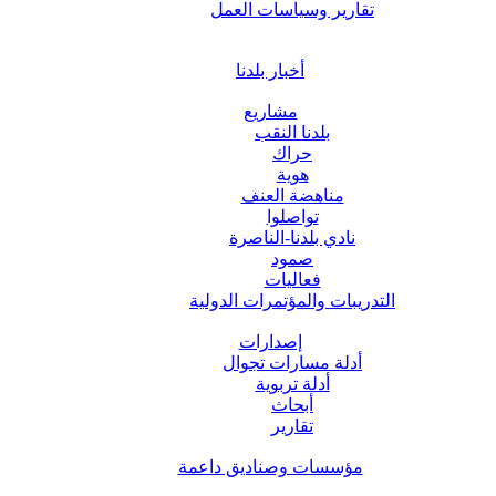
تقارير وسياسات العمل
أخبار بلدنا
مشاريع
بلدنا النقب
حراك
هوية
مناهضة العنف
تواصلوا
نادي بلدنا-الناصرة
صمود
فعاليات
التدريبات والمؤتمرات الدولية
إصدارات
أدلة مسارات تجوال
أدلة تربوية
أبحاث
تقارير
مؤسسات وصناديق داعمة