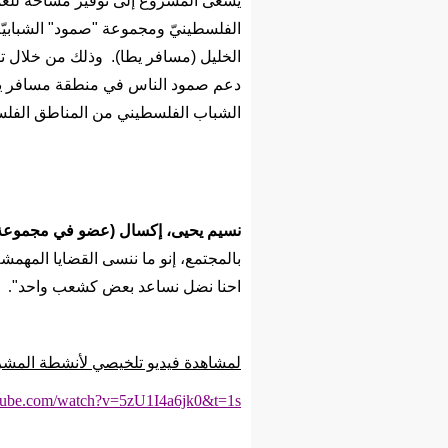
يسعى المشروع إلى توفير مساحة للعم
الفلسطينيّ ومجموعة
"
صمود
"
الشبابي
الخليل
(
مسافر يطا
). وذلك من خلال تن
دعم صمود الناس في منطقة مسافر يطا 
الشباب الفلسطيني من المناطق الفلسط
نسيم يحيى، إكسال (عضو في مجموعة 
بالمجتمع، إنو ما ننسى القضايا المهمش
احنا نضل نساعد بعض كشعب واحد"
.
لمشاهدة فيديو تلخيصي لأنشطة المشروع خلال العام 2022، يرجى 
tube.com/watch?v=5zU1I4a6jk0&t=1s