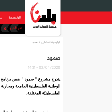
الرئيسية
عن
صق الفائز
الرئيسية
»
مشاريع
» صمود
صمود
02/04/2020 - 14:31
يندرج مشروع " صمود " ضمن برنامج
الوطنية الفلسطينية الجامعة ومحاربة ا
الفلسطينيّة المختلفة
.