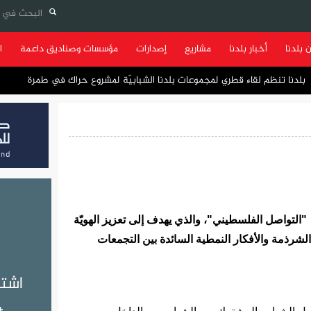
 بلدنا
أخبار بلدنا
مشاريع
إصدارات
مؤسسات وصناديق داعمة
ا
بلدنا تنظم لقاء قطري لمجموعات بلدنا الشبابيّة لمشروع حراك في طمرة
"
التواصل الفلسطيني
"، والذي
يهدف إلى
تعزيز الهويّة
لشرذمة والأفكار النمطية السائدة بين التجمعات