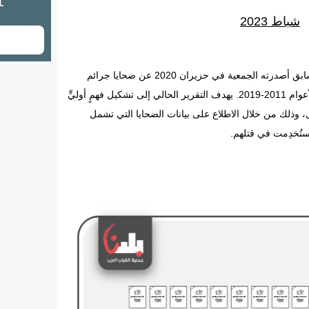
شباط 2023
يأتي هذا التقرير استكمالاً لتقريرٍ إحصائي سابق أصدرته الجمعية في حزيران 2020 عن ضحايا جرائم
القتل في أوساط فلسطينيي الداخل بين الأعوام 2011-2019. يهدف التقرير الحالي إلى تشكيل فهمٍ أوليٍّ
 وذلك من خلال الاطلاع على بيانات الضحايا التي تشمل
ستُخدِمت في قتلهم.